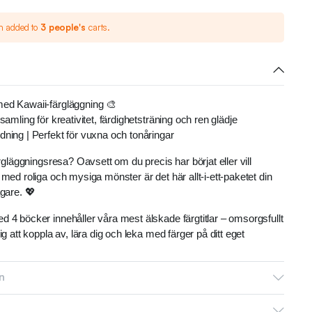
n added to
3 people's
carts.
med Kawaii-färgläggning 🎨
samling för kreativitet, färdighetsträning och ren glädje
dning | Perfekt för vuxna och tonåringar
ärgläggningsresa? Oavsett om du precis har börjat eller vill
 med roliga och mysiga mönster är det här allt-i-ett-paketet din
agare. 💖
d 4 böcker innehåller våra mest älskade färgtitlar – omsorgsfullt
ig att koppla av, lära dig och leka med färger på ditt eget
utskärning och testprover
n
ovselementen kan du testa de färger du vill använda, se hur de
oningar och utforska olika mönster.