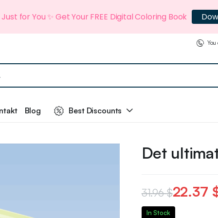
t Just for You ✨ Get Your FREE Digital Coloring Book
Dow
You 
ntakt
Blog
Best Discounts
Det ultima
22.37
31.96
$
In Stock