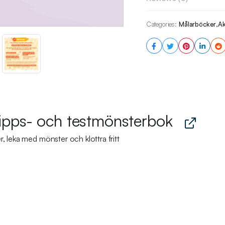
✨ Om du vill kan du klip
Categories:
Målarböcker
,
Ak
du färglägger.
🧡 2. Kawaii Daydream 
Den här följeslagaren ti
färglägger! Varje sida inn
så att du kan testa färg
självförtroende innan du 
✨ Färglägg med frihet, lä
lipps- och testmönsterbok
🎨 3. Söta färgprovning
r, leka med mönster och klottra fritt
Säg adjö till färgkaos! D
att organisera dina pale
stjärnor, svampar och fjär
✨ Din förtjusande go-to fö
✏️ 4. My Coloring Time –
Lär dig 12 viktiga färglä
vattenstrukturer, mysiga