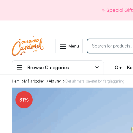
✨ Special Gif
Menu
Browse Categories
Om
Ko
Hem
Målarböcker
Aktivitet
Det ultimata paketet för färgläggning
31%