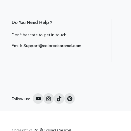
Do You Need Help ?
Don’t hesitate to get in touch!
Email:
Support@coloredcaramel.com
Follow us:
Copyright 2026 © Colored Caramel