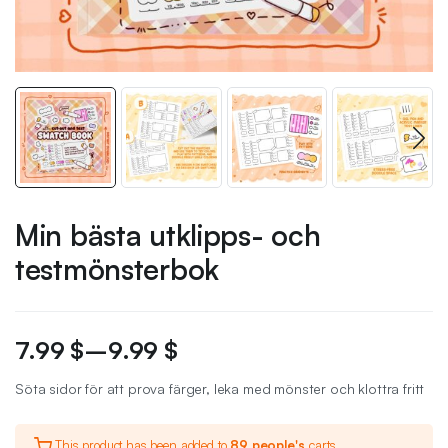
Min bästa utklipps- och
testmönsterbok
7.99
$
–
9.99
$
Söta sidor för att prova färger, leka med mönster och klottra fritt
This product has been added to
89 people's
carts.