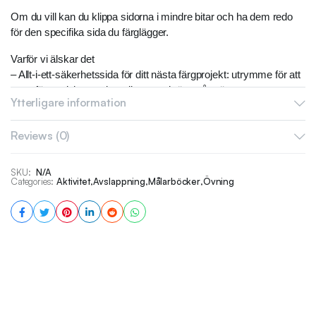
Om du vill kan du klippa sidorna i mindre bitar och ha dem redo
för den specifika sida du färglägger.
Varför vi älskar det
– Allt-i-ett-säkerhetssida för ditt nästa färgprojekt: utrymme för att
testa färger, leka med gradienter och öva på mönster.
Ytterligare information
– Dedikerad yta för klotter, så att du inte längre behöver högar av
skrotpapper. 🙂 🙂
Reviews (0)
– PDF för omedelbar nedladdning (8,5 × 8,5 tum).
– 14 supergulliga element – varje element finns på tre sidor:
– Två sidor med plats för färgprover, gradienttest och klotter.
SKU:
N/A
Categories:
Aktivitet
,
Avslappning
,
Målarböcker
,
Övning
– En sida med ett fokuserat avsnitt för färgprover, övertoningar
och mönsterövningar.
– Sidorna kan klippas i mindre delar och förvaras synliga medan
du målar.
– Feta linjer för enkel färgläggning.
– En perfekt present till alla colorister.
Se våra målarböcker:
https://www.etsy.com/shop/ColoredCaramel?ref=seller-platform-