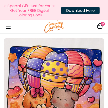
✨ Special Gift Just for You ✨
Get Your FREE Digital
Download Here
Coloring Book
0