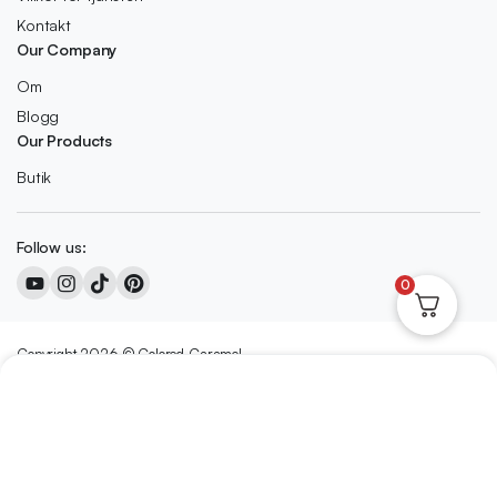
Kontakt
Our Company
Om
Blogg
Our Products
Butik
Follow us:
0
Copyright 2026 © Colored Caramel
We accept:
Nederlands
(
Nederländska
)
English
(
Engelska
)