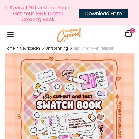
✨ Special Gift Just for You ✨
Get Your FREE Digital
Download Here
Coloring Book
0
Home
Kleurboeken
Ontspanning
Mijn uitknip- en testboek