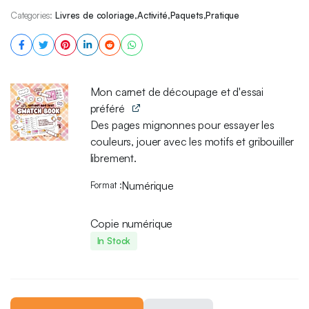
📘 1. Mon carnet d’échantillons à découper et à tester
Categories:
Livres de coloriage
,
Activité
,
Paquets
,
Pratique
Grâce aux adorables éléments d’échantillonnage, tu peux tester
les couleurs que tu veux utiliser, voir comment elles se mélangent
pour obtenir des dégradés impeccables, et explorer différents
motifs.
Mon carnet de découpage et d'essai
✨ Si tu le souhaites, tu peux découper les pages en plus petits
préféré
morceaux et les préparer pour la page spécifique que tu colories.
Des pages mignonnes pour essayer les
🧡 2. Cahier d’entraînement à la rêverie kawaii
couleurs, jouer avec les motifs et gribouiller
Ce compagnon du Kawaii Daydream original te permet
librement.
d’apprendre au fur et à mesure que tu colories ! Chaque page
comporte une zone d’entraînement ludique avant l’illustration
Numérique
Format
complète, pour que tu puisses tester des combinaisons de
couleurs, expérimenter des effets et prendre de l’assurance avant
Copie numérique
de te lancer dans le grand bain.
In Stock
✨ Colorie avec liberté, apprends avec joie !
🎨 3. Mignons tableaux d’échantillons de couleurs
Dis adieu au chaos des couleurs ! Ces 30 pages imprimables
(avec plus de 450 échantillons !) t’aident à organiser tes palettes