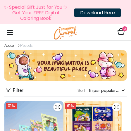
✨ Special Gift Just for You ✨
Get Your FREE Digital
Download Here
Coloring Book
0
Accueil
Paquets
Filter
Sort:
31%
51%