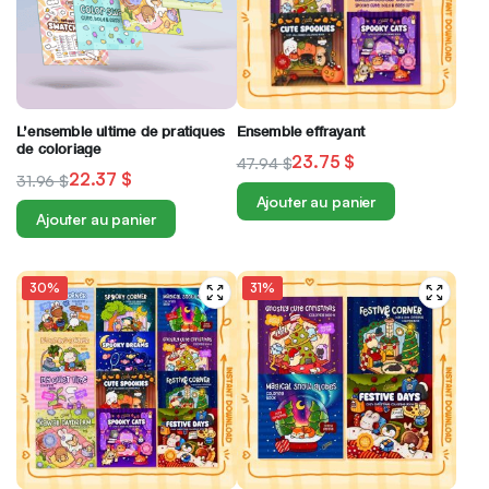
L’ensemble ultime de pratiques
Ensemble effrayant
de coloriage
23.75
$
47.94
$
22.37
$
31.96
$
Ajouter au panier
Ajouter au panier
30%
31%