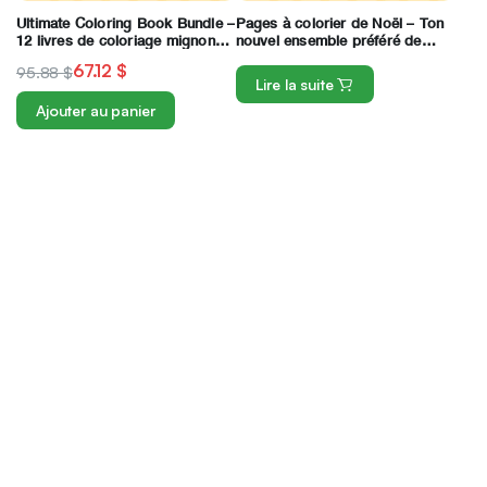
Ultimate Coloring Book Bundle –
Pages à colorier de Noël – Ton
12 livres de coloriage mignons,
nouvel ensemble préféré de
douillets et relaxants
livres à colorier sur les fêtes
67.12
$
95.88
$
douillettes et scintillantes
Lire la suite
Ajouter au panier