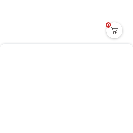
0
Do You Need Help ?
Don’t hesitate to get in touch!