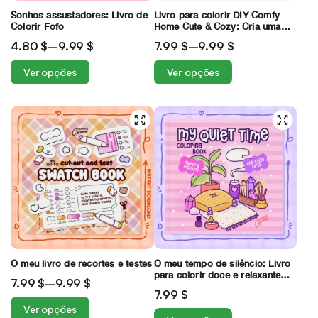
Sonhos assustadores: Livro de
Livro para colorir DIY Comfy
Colorir Fofo
Home Cute & Cozy: Cria uma
casa relaxante para adultos e
4.80
$
–
9.99
$
7.99
$
–
9.99
$
adolescentes
Ver opções
Ver opções
O meu livro de recortes e testes
O meu tempo de silêncio: Livro
para colorir doce e relaxante
7.99
$
–
9.99
$
para raparigas acolhedoras
7.99
$
Ver opções