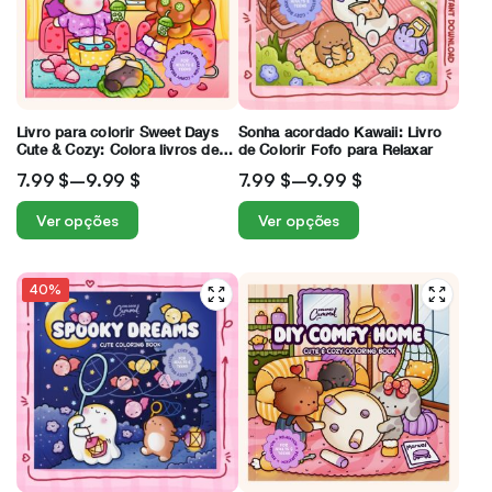
Livro para colorir Sweet Days
Sonha acordado Kawaii: Livro
Cute & Cozy: Colora livros de
de Colorir Fofo para Relaxar
colorir fofos e aconchegantes:
7.99
$
–
9.99
$
7.99
$
–
9.99
$
relaxamento confortável para
adultos e adolescentes
Ver opções
Ver opções
40%