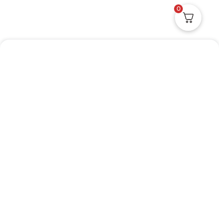
0
Do You Need Help ?
Don’t hesitate to get in touch!
Email:
Support@coloredcaramel.com
Customer Service