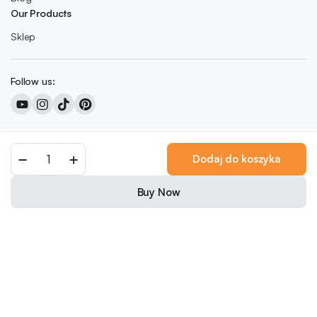
Our Products
Sklep
Follow us:
Copyright 2026 © Colored Caramel
Dodaj do koszyka
0
We accept:
Buy Now
Nederlands
(
Holenderski
)
English
(
Angielski
)
Français
(
Francuski
)
Deutsch
(
Niemiecki
)