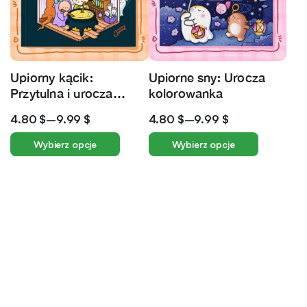
Upiorny kącik:
Upiorne sny: Urocza
Przytulna i urocza
kolorowanka
kolorowanka na
4.80
$
–
9.99
$
4.80
$
–
9.99
$
Halloween
Wybierz opcje
Wybierz opcje