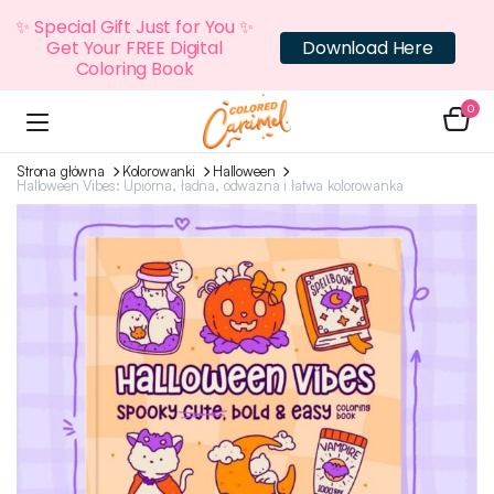
✨ Special Gift Just for You ✨
Get Your FREE Digital
Download Here
Coloring Book
0
Strona główna
Kolorowanki
Halloween
Halloween Vibes: Upiorna, ładna, odważna i łatwa kolorowanka