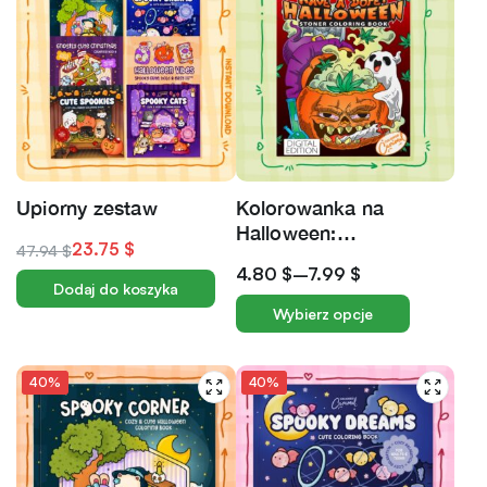
Upiorny zestaw
Kolorowanka na
Halloween:
23.75
$
47.94
$
Nawiedzone dynie i
4.80
$
–
7.99
$
wyluzowane duchy
Dodaj do koszyka
Wybierz opcje
40%
40%