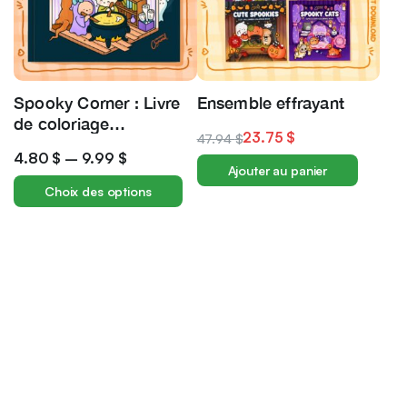
Spooky Corner : Livre
Ensemble effrayant
de coloriage
23.75
$
47.94
$
d’Halloween douillet et
4.80
$
–
9.99
$
mignon
Ajouter au panier
Choix des options