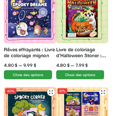
Rêves effrayants : Livre
Livre de coloriage
de coloriage mignon
d’Halloween Stoner :
Citrouilles hantées et
4.80
$
–
9.99
$
4.80
$
–
7.99
$
fantômes glacés
Choix des options
Choix des options
40%
51%