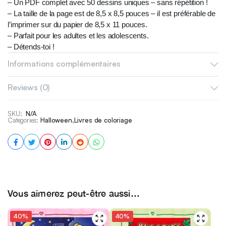
– Un PDF complet avec 50 dessins uniques – sans répétition !
– La taille de la page est de 8,5 x 8,5 pouces – il est préférable de
l’imprimer sur du papier de 8,5 x 11 pouces.
– Parfait pour les adultes et les adolescents.
– Détends-toi !
– Un beau cadeau.
Informations complémentaires
**IMPORTANT**
Reviews (0)
– Il s’agit d’un livre électronique téléchargeable que tu peux
imprimer chez toi – aucune copie physique ne sera postée.
– Il n’y a pas de filigrane sur les fichiers téléchargeables.
SKU:
N/A
Categories:
Halloween
,
Livres de coloriage
– Utilisation PERSONNELLE/PRIVÉE SEULEMENT ! Aucune
utilisation commerciale n’est autorisée.
– Le livre est protégé par des droits d’auteur et il est interdit de le
produire en masse ou de le revendre.
Commande ce joli LIVRE DE COLORAGE pour t’amuser et te
libérer du stress !
Vous aimerez peut-être aussi…
Si tu as des questions, envoie-nous un message 🙂
40%
40%