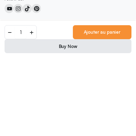
Copyright 2026 © Colored Caramel
Ajouter au panier
0
We accept:
Buy Now
Nederlands
(
Néerlandais
)
English
(
Anglais
)
Français
Deutsch
(
Allemand
)
Italiano
(
Italien
)
日本語
(
Japonais
)
Polski
(
Polonais
)
Português
(
Portugais - du Portugal
)
Español
(
Espagnol
)
Svenska
(
Suédois
)