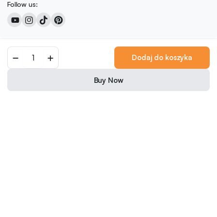
Follow us:
Copyright 2026 © Colored Caramel
Dodaj do koszyka
0
We accept:
Buy Now
Nederlands
(
Holenderski
)
English
(
Angielski
)
Français
(
Francuski
)
Deutsch
(
Niemiecki
)
Italiano
(
Włoski
)
日本語
(
Japoński
)
Polski
Português
(
Portugalski, Portugalia
)
Español
(
Hiszpański
)
Svenska
(
Szwedzki
)