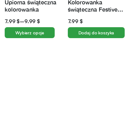
Upiorna świąteczna
Kolorowanka
kolorowanka
świąteczna Festive
Days Cozy Christmas:
7.99
$
–
9.99
$
7.99
$
Wygodny relaks dla
dorosłych i nastolatków
Wybierz opcje
Dodaj do koszyka
– Cyfrowy