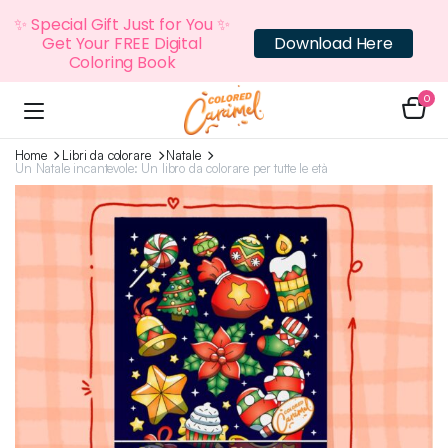
✨ Special Gift Just for You ✨
Get Your FREE Digital
Download Here
Coloring Book
0
Home
Libri da colorare
Natale
Un Natale incantevole: Un libro da colorare per tutte le età