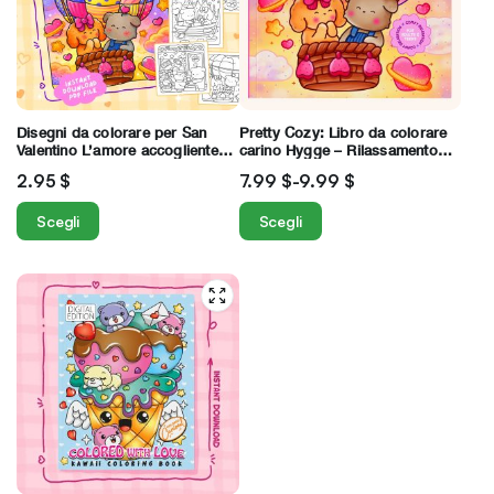
Disegni da colorare per San
Pretty Cozy: Libro da colorare
Valentino L’amore accogliente
carino Hygge – Rilassamento
con adorabili illustrazioni
confortevole per adulti e ragazzi
2.95
$
7.99
$
-
9.99
$
comode disegnate a mano
Scegli
Scegli