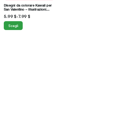
Disegni da colorare Kawaii per
San Valentino – Illustrazioni
divertenti e carine disegnate a
5.99
$
-
7.99
$
mano
Scegli