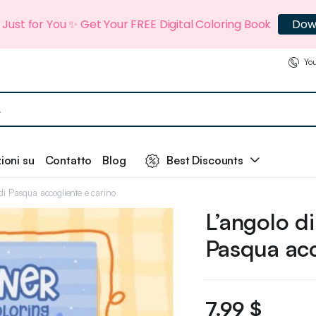
t Just for You ✨ Get Your FREE Digital Coloring Book
Dow
You
ioni su
Contatto
Blog
Best Discounts
 di Pasqua accogliente e carino
L’angolo d
Pasqua acc
7.99
$