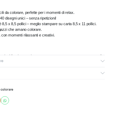
cili da colorare, perfette per i momenti di relax.
 disegni unici – senza ripetizioni!
è 8,5 x 8,5 pollici – meglio stampare su carta 8,5 x 11 pollici.
agazzi che amano colorare.
con momenti rilassanti e creativi.
scaricabile che potrai stampare a casa tua – non verranno spedite
ve
 file scaricabili.
e/privato! Non è consentito alcun uso commerciale.
opyright e non è consentita la produzione di massa o la rivendita.
i stesso e dai vita a queste simpatiche pagine pasquali!
a colorare
inviaci un messaggio 🙂