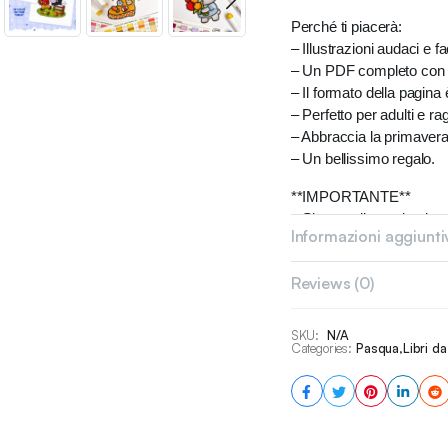
Perché ti piacerà:
– Illustrazioni audaci e fa
– Un PDF completo con 40
– Il formato della pagina 
– Perfetto per adulti e r
– Abbraccia la primavera 
– Un bellissimo regalo.
**IMPORTANTE**
– Si tratta di un e-book 
Informazioni aggiunti
copie fisiche.
– Non ci sono filigrane sui
Reviews (0)
– SOLO per uso personal
– Il libro è protetto da c
SKU:
N/A
Acquista la tua copia ogg
Categories:
Pasqua
,
Libri d
Se hai qualche domanda 