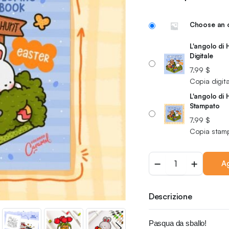
Choose an 
L'angolo di
Digitale
7.99
$
Copia digita
L'angolo di
Stampato
7.99
$
Copia stam
Ag
Descrizione
Pasqua da sballo!