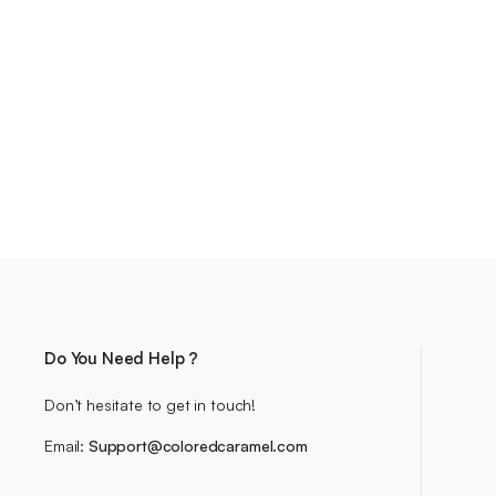
Do You Need Help ?
Don’t hesitate to get in touch!
Email:
Support@coloredcaramel.com