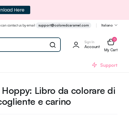
nload Here
 can contact us by email
support@coloredcaramel.com
Italiano
0
Sign In
Account
My Cart
Support
i Hoppy: Libro da colorare di
ogliente e carino