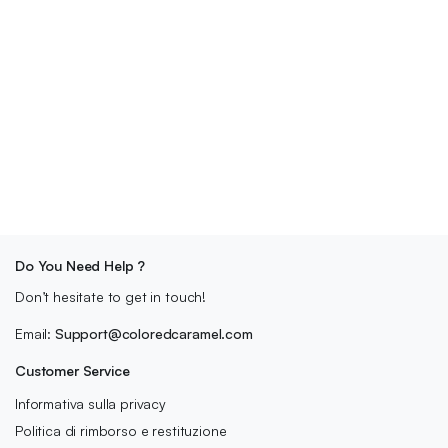
questo
amorevole mondo kawaii
!
Se hai domande inviaci un messaggio. 🧡
Do You Need Help ?
Don’t hesitate to get in touch!
Email:
Support@coloredcaramel.com
Customer Service
Informativa sulla privacy
Politica di rimborso e restituzione