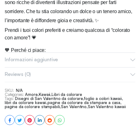
sono ricche di divertenti illustrazioni pensate per farti
sorridere. Che tu stia colorando un dolce o un tenero amico,
l’importante è diffondere gioia e creatività. ✨
Prendi i tuoi colori preferiti e creiamo qualcosa di “colorato
con amore”! 💗
🧡 Perché ci piace:
Informazioni aggiuntive
Illustrazioni a
mano
, accorate e
affascinanti.
PDF con 25 illustrazioni uniche e piene d’amore (senza
Reviews (0)
ripetizioni!).
Il formato della pagina è 8,5 x 11 pollici.
SKU:
N/A
Realizzato per adulti e ragazzi che amano le pagine da
Categories:
Amore
,
Kawaii
,
Libri da colorare
Tags:
Disegni di San Valentino da colorare
,
foglio a colori kawaii
,
colorare carine, accoglienti e rilassanti.
libri da colorare kawaii
,
pagine da colorare da stampare a casa
,
pagine da colorare stampabili
,
San Valentino
,
San Valentino kawaii
Una
pausa carina e piena d’amore
dalla frenesia di
tutti i giorni.
Il modo perfetto per regalarsi o sorprendere qualcuno di
speciale questo San Valentino.