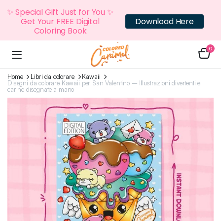
✨ Special Gift Just for You ✨
Get Your FREE Digital
Download Here
Coloring Book
0
Home
Libri da colorare
Kawaii
Disegni da colorare Kawaii per San Valentino – Illustrazioni divertenti e
carine disegnate a mano