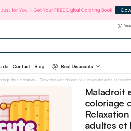
t Just for You ✨ Get Your FREE Digital Coloring Book
Dow
You 
s de
Contact
Blog
Best Discounts
oriage drôle et douillet – Relaxation désordonnée pour les adultes et les adolescent
Maladroit 
coloriage d
Relaxation
adultes et 