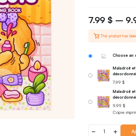
7.99
$
–
9.
This product has bee
Choose an 
Maladroit et
désordonnée
7.99
$
Maladroit et
désordonnée
9.99
$
Copie impr
Aj