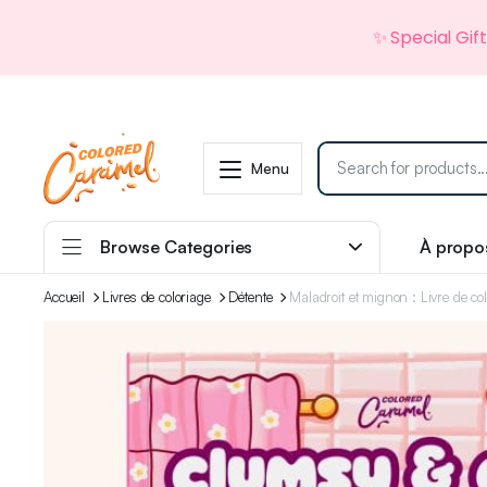
✨ Special Gif
Menu
Browse Categories
À propo
Accueil
Livres de coloriage
Détente
Maladroit et mignon : Livre de col