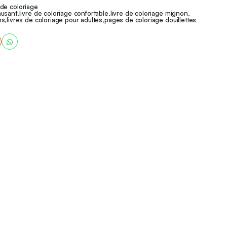
s et les adolescents qui aiment les illustrations mignonnes,
 de coloriage
musant
,
livre de coloriage confortable
,
livre de coloriage mignon
,
.
ns
,
livres de coloriage pour adultes
,
pages de coloriage douillettes
re au stress quotidien.
merveilleuse et réfléchie !
mérique ou Livre de poche !
érique ici même, ou bien
poche pour le commander sur Amazon !
 coloriage numérique et imprimable.
e ne sera expédiée.
 et l’imprimer chez toi autant de fois que tu le souhaites – pour
quement.
merciale – ne pas vendre, partager ou redistribuer ces pages.
sins pour créer de nouveaux produits (comme des autocollants,
s dérivés).
r tes pages colorées en ligne – il suffit de créditer Caramel
t protégés par les droits d’auteur de Colored Caramel. Merci de
notre créativité.