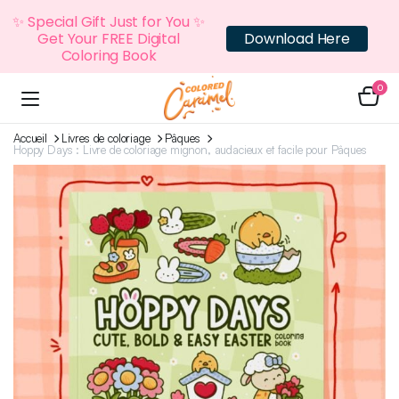
✨ Special Gift Just for You ✨
Get Your FREE Digital
Download Here
Coloring Book
0
Accueil
Livres de coloriage
Pâques
Hoppy Days : Livre de coloriage mignon, audacieux et facile pour Pâques