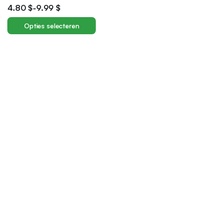
huis voor volwassenen en
4.80
$
-
9.99
$
tieners
Opties selecteren