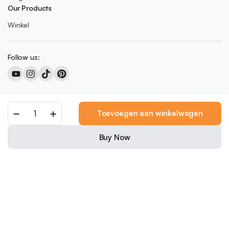
Our Products
Winkel
Follow us:
Copyright 2026 © Colored Caramel
Toevoegen aan winkelwagen
0
We accept:
Buy Now
Nederlands
English
(
Engels
)
Français
(
Frans
)
Deutsch
(
Duits
)
Italiano
(
Italiaans
)