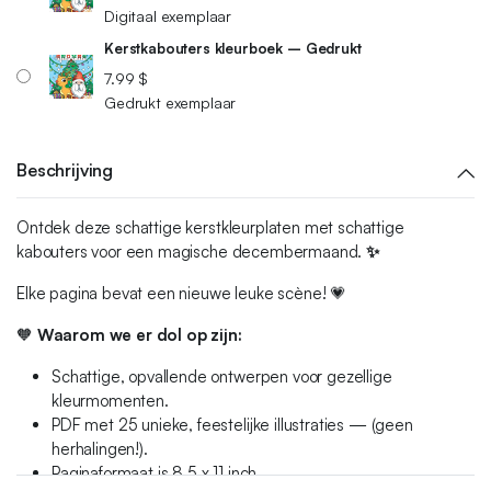
Digitaal exemplaar
Kerstkabouters kleurboek – Gedrukt
7.99
$
Gedrukt exemplaar
Beschrijving
Ontdek deze schattige kerstkleurplaten met schattige
kabouters voor een magische decembermaand.
✨
Elke pagina bevat een nieuwe leuke scène! 💗
🧡
Waarom we er dol op zijn:
Schattige, opvallende ontwerpen voor gezellige
kleurmomenten.
PDF met 25 unieke, feestelijke illustraties — (geen
herhalingen!).
Paginaformaat is 8,5 x 11 inch.