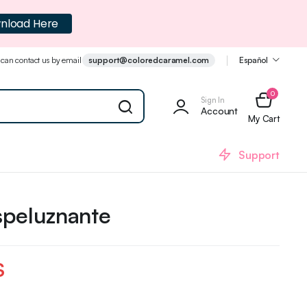
nload Here
 can contact us by email
support@coloredcaramel.com
Español
0
Sign In
Account
My Cart
Support
speluznante
$