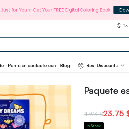
t Just for You ✨ Get Your FREE Digital Coloring Book
Dow
You
de
Ponte en contacto con
Blog
Best Discounts
Paquete e
23.75
47.94
$
In Stock