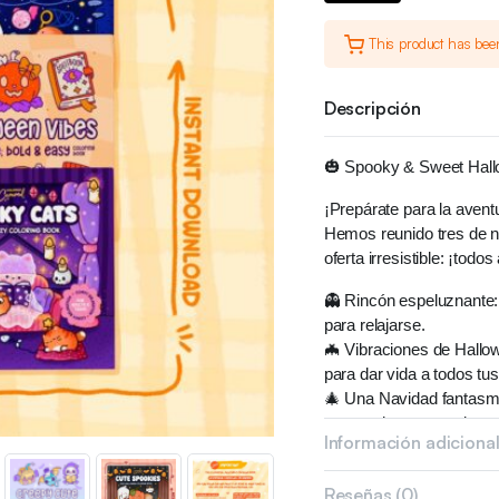
This product has bee
Descripción
🎃 Spooky & Sweet Hall
¡Prepárate para la aven
Hemos reunido tres de nu
oferta irresistible: ¡tod
👻 Rincón espeluznante:
para relajarse.
🦇 Vibraciones de Hallow
para dar vida a todos t
🎄 Una Navidad fantasma
¡porque la temporada esp
Información adiciona
Cada libro está repleto d
perfectas para adultos 
Reseñas (0)