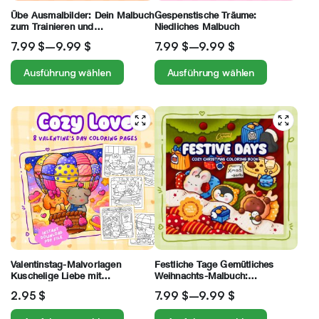
Übe Ausmalbilder: Dein Malbuch
Gespenstische Träume:
zum Trainieren und
Niedliches Malbuch
Perfektionieren deiner
7.99
$
–
9.99
$
7.99
$
–
9.99
$
Fähigkeiten
Ausführung wählen
Ausführung wählen
Valentinstag-Malvorlagen
Festliche Tage Gemütliches
Kuschelige Liebe mit
Weihnachts-Malbuch:
bezaubernden,
Gemütliche Entspannung für
2.95
$
7.99
$
–
9.99
$
handgezeichneten, gemütlichen
Erwachsene und Teenager
Illustrationen