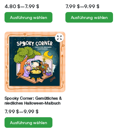
gemütliches Arbeitsbuch zum
4.80
$
–
7.99
$
7.99
$
–
9.99
$
Trainieren deiner Fähigkeiten
Ausführung wählen
Ausführung wählen
Spooky Corner: Gemütliches &
niedliches Halloween-Malbuch
7.99
$
–
9.99
$
Ausführung wählen