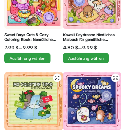
Sweet Days Cute & Cozy
Kawaii Daydream: Niedliches
Coloring Book: Gemütliche
Malbuch für gemütliche
Entspannung für Erwachsene
Entspannung
7.99
$
–
9.99
$
4.80
$
–
9.99
$
und Teenager
Ausführung wählen
Ausführung wählen