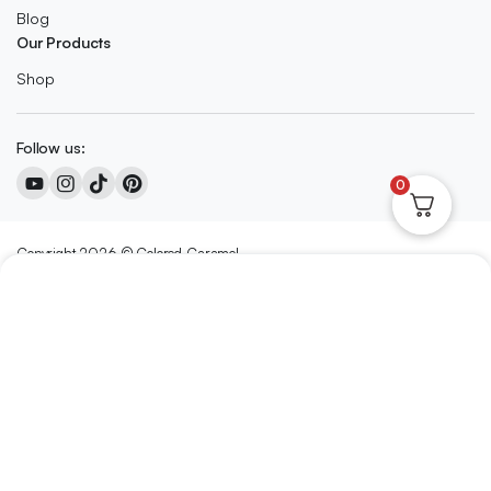
Blog
Our Products
Shop
Follow us:
0
Copyright 2026 © Colored Caramel
We accept:
Nederlands
(
Niederländisch
)
English
(
Englisch
)
Français
(
Französisch
)
Deutsch
Italiano
(
Italienisch
)
日本語
(
Japanisch
)
Polski
(
Polnisch
)
Português
(
Portugiesisch, Portugal
)