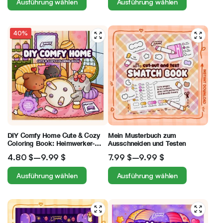
Ausführung wählen
Ausführung wählen
40%
DIY Comfy Home Cute & Cozy
Mein Musterbuch zum
Coloring Book: Heimwerker-
Ausschneiden und Testen
Entspannung für Erwachsene
4.80
$
–
9.99
$
7.99
$
–
9.99
$
und Teenager
Ausführung wählen
Ausführung wählen