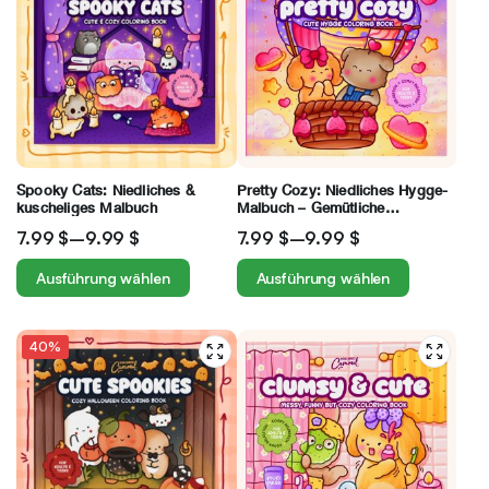
Spooky Cats: Niedliches &
Pretty Cozy: Niedliches Hygge-
kuscheliges Malbuch
Malbuch – Gemütliche
Entspannung für Erwachsene
7.99
$
–
9.99
$
7.99
$
–
9.99
$
und Teenager
Ausführung wählen
Ausführung wählen
40%