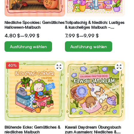
Niedliche Spookies: Gemütliches
Tollpatschig & Niedlich: Lustiges
Halloween-Malbuch
& kuscheliges Malbuch –
Unordentliche Entspannung für
4.80
$
–
9.99
$
7.99
$
–
9.99
$
Erwachsene und Jugendliche
Ausführung wählen
Ausführung wählen
40%
Blühende Ecke: Gemütliches &
Kawaii Daydream Übungsbuch
niedliches Malbuch
zum Ausmalen: Niedliches &