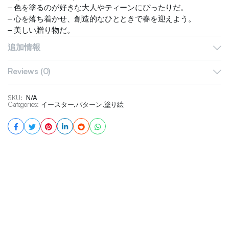
– 色を塗るのが好きな大人やティーンにぴったりだ。
– 心を落ち着かせ、創造的なひとときで春を迎えよう。
– 美しい贈り物だ。
追加情報
**重要**なことだ。
– これはダウンロード可能な電子書籍で、自宅で印刷する。
Reviews (0)
– ダウンロード可能なファイルには透かしは入っていない。
– 個人的/私的使用に限る！商用利用は禁止されている。
– この本には著作権があり、大量生産や再販は禁止されてい
SKU:
N/A
Categories:
イースター
,
パターン
,
塗り絵
る。
今すぐ手に入れて、キュートなイースター・パターンに命を吹
き込もう！
何か質問があれば、メッセージを送ってほしい。）