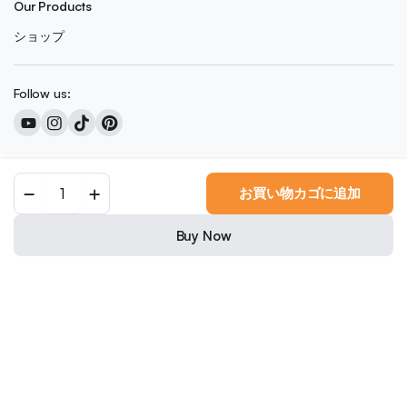
Our Products
ショップ
Follow us:
Copyright 2026 © Colored Caramel
お買い物カゴに追加
0
We accept:
Buy Now
Nederlands
(
オランダ語
)
English
(
英語
)
Français
(
フランス語
)
Deutsch
(
ドイツ語
)