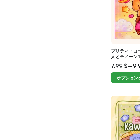
プリティ・コ
人とティーン
ゼーション
7.99
$
–
9.
オプション