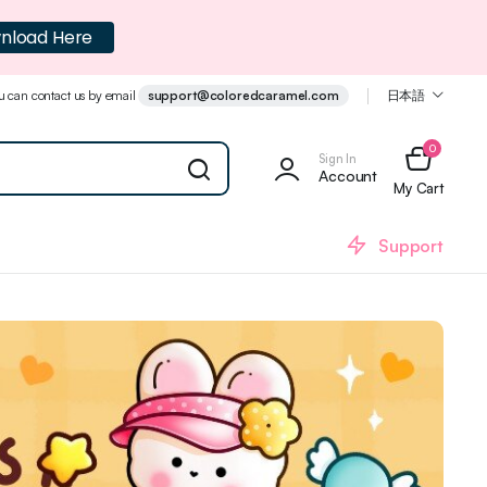
nload Here
u can contact us by email
support@coloredcaramel.com
日本語
0
Sign In
Account
My Cart
Support