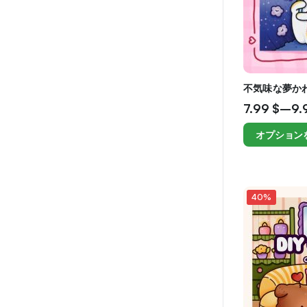
不気味な夢か
7.99
$
–
9.
オプション
40%