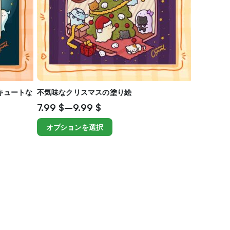
キュートな
不気味なクリスマスの塗り絵
7.99
$
–
9.99
$
オプションを選択