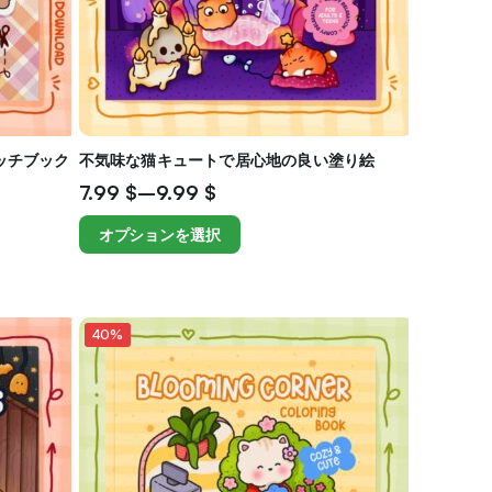
ッチブック
不気味な猫キュートで居心地の良い塗り絵
7.99
$
–
9.99
$
オプションを選択
40%