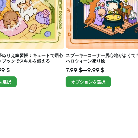
夢ぬりえ練習帳：キュートで居心
スプーキーコーナー居心地がよくて
クブックでスキルを鍛える
ハロウィーン塗り絵
99
$
7.99
$
–
9.99
$
を選択
オプションを選択