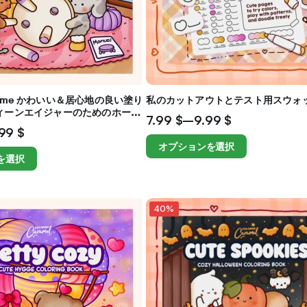
y Home かわいい＆居心地の良い塗り
私のカットアウトとテスト用スウォ
ィーンエイジャーのためのホーム
7.99
$
–
9.99
$
リラクゼーション
.99
$
オプションを選択
を選択
40%