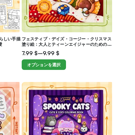
らしい手描
フェスティブ・デイズ・コージー・クリスマス
愛
塗り絵：大人とティーンエイジャーのための心
地よいリラクゼーション
7.99
$
–
9.99
$
オプションを選択