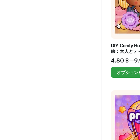
DIY Comf
絵：大人とテ
メーキング・
4.80
$
–
9
オプション