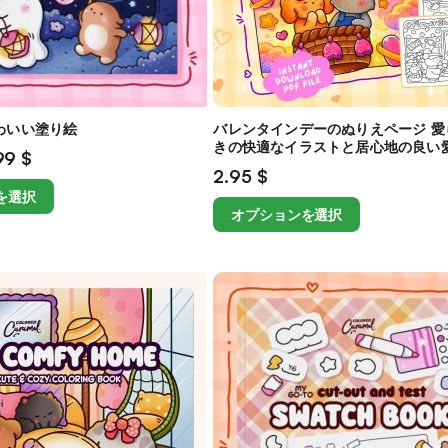
わいい塗り絵
バレンタインデーのぬりえページ 愛
きの快適なイラストと居心地の良い
99
$
2.95
$
を選択
オプションを選択