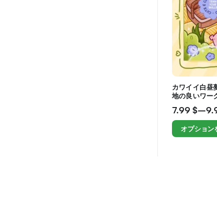
カワイイ白昼
地の良いワー
7.99
$
–
9.
オプション