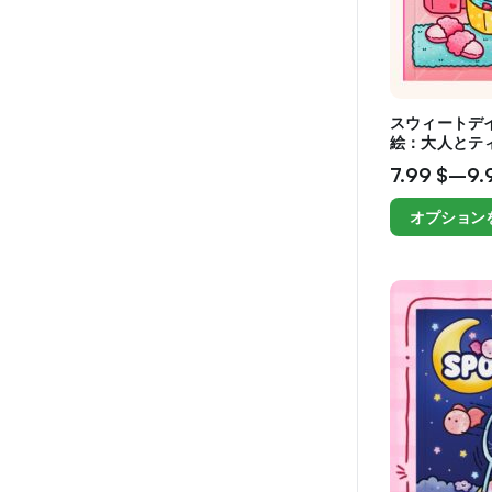
スウィートデ
絵：大人とテ
いリラクゼー
7.99
$
–
9.
オプション