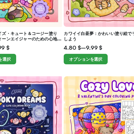
イズ・キュート＆コージー塗り
カワイイ白昼夢：かわいい塗り絵で
ィーンエイジャーのための心地よ
しよう
ション
99
$
4.80
$
–
9.99
$
を選択
オプションを選択