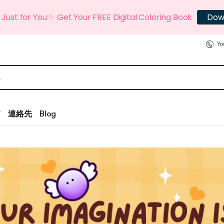
t Just for You ✨ Get Your FREE Digital Coloring Book
Dow
Yo
て
連絡先
Blog