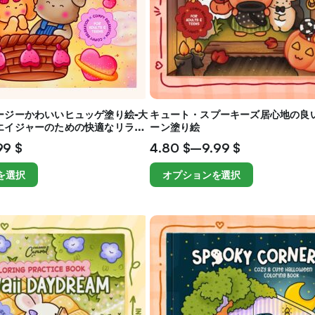
ージーかわいいヒュッゲ塗り絵-大
キュート・スプーキーズ居心地の良
エイジャーのための快適なリラク
ーン塗り絵
99
$
4.80
$
–
9.99
$
を選択
オプションを選択