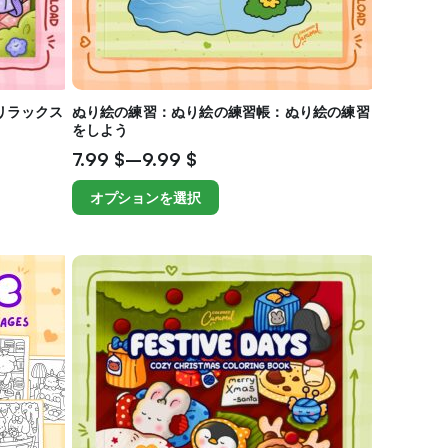
リラックス
ぬり絵の練習：ぬり絵の練習帳：ぬり絵の練習
をしよう
7.99
$
–
9.99
$
オプションを選択