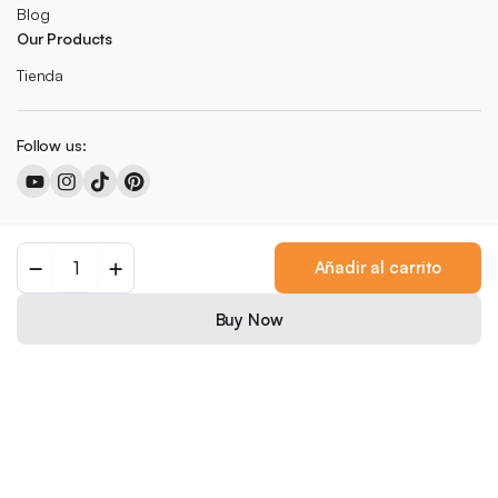
Blog
Our Products
Tienda
Follow us:
Copyright 2026 © Colored Caramel
Añadir al carrito
0
We accept:
Buy Now
Nederlands
(
Holandés
)
English
(
Inglés
)