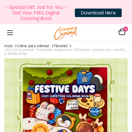
✨ Special Gift Just for You ✨
Get Your FREE Digital
Download Here
Coloring Book
0
Inicio
Libros para colorear
Navidad
Libro para colorear Navidades acogedoras: Relajación cómoda para adultos
y adolescentes