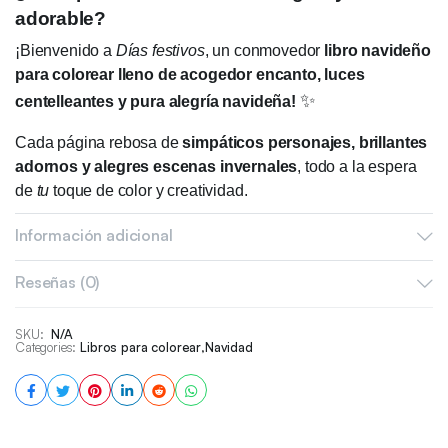
adorable?
¡Bienvenido a
Días festivos
, un conmovedor
libro navideño
para colorear lleno de acogedor encanto, luces
✨
centelleantes y pura alegría navideña!
Cada página rebosa de
simpáticos personajes, brillantes
adornos y alegres escenas invernales
, todo a la espera
de
tu
toque de color y creatividad.
Así que acurrúcate con tu manta favorita, sírvete una taza de
Información adicional
cacao caliente y
deja que tu imaginación brille más que
las luces del árbol de Navidad.
Reseñas (0)
🧡
Por qué nos encanta:
SKU:
N/A
–
Diseños adorables y atrevidos
para momentos
Categories:
Libros para colorear
,
Navidad
acogedores de colorear.
– PDF con
40 ilustraciones únicas y festivas
– (¡sin
repeticiones!)
– Incluye
muestras de color
y pequeños
espacios para